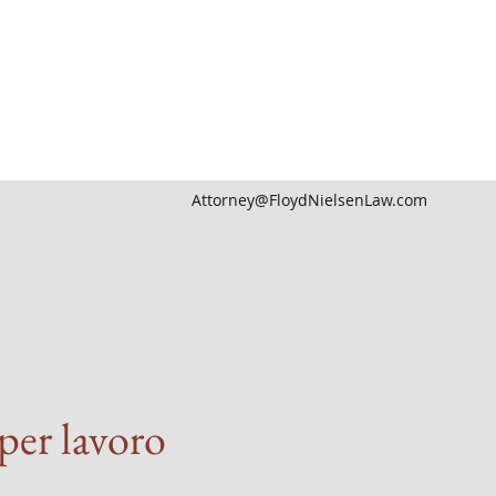
Attorney@FloydNielsenLaw.com
per lavoro